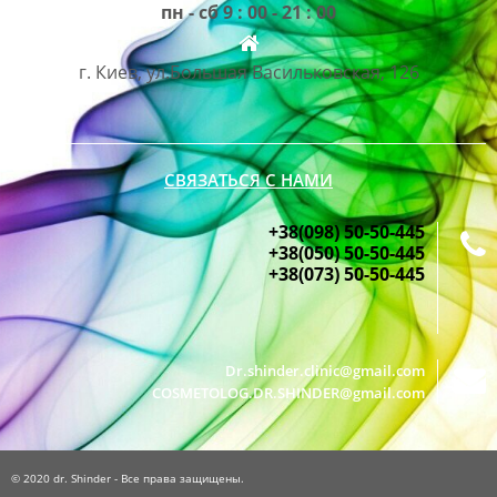
пн - сб 9 : 00 - 21 : 00
г. Киев, ул.Большая Васильковская, 126
СВЯЗАТЬСЯ С НАМИ
+38(098) 50-50-445
+38(050) 50-50-445
+38(073) 50-50-445
Dr.shinder.clinic@gmail.com
COSMETOLOG.DR.SHINDER@gmail.com
© 2020 dr. Shinder - Все права защищены.