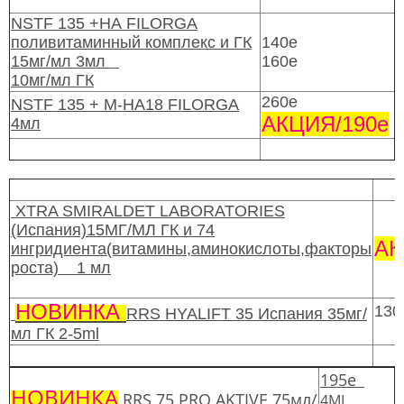
NSTF 135 +НА FILORGA
поливитаминный комплекс и ГК
140е
15мг/мл 3мл
160е
10мг/мл ГК
260е
NSTF 135 + M-HA18 FILORGA
АКЦИЯ/190е
4мл
XTRA SMIRALDET LABORATORIES
(Испания)15МГ/МЛ ГК и 74
АК
ингридиента(витамины,аминокислоты,факторы
роста) 1 мл
НОВИНКА
130
RRS HYALIFT 35 Испания 35мг/
мл ГК 2-5ml
195е
НОВИНКА
RRS 75 PRO AKTIVE 75мл/
4ML