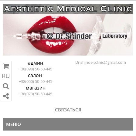
админ
Dr.shinder.clinic@gmail.com
+38(098) 50-50-445
RU
салон
RU
EN
ПЕРЕЙТИ В КОРЗИНУ
+38(050) 50-50-445
магазин
+38(073) 50-50-445
СВЯЗАТЬСЯ
МЕНЮ