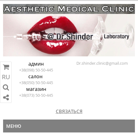
админ
Dr.shinder.clinic@gmail.com
+38(098) 50-50-445
RU
салон
RU
EN
ПЕРЕЙТИ В КОРЗИНУ
+38(050) 50-50-445
магазин
+38(073) 50-50-445
СВЯЗАТЬСЯ
МЕНЮ