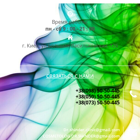
Время работы:
пн - сб 9 : 00 - 21 : 00
г. Киев, ул.Большая Васильковская, 126
СВЯЗАТЬСЯ С НАМИ
+38(098) 50-50-445
+38(050) 50-50-445
+38(073) 50-50-445
Dr.shinder.clinic@gmail.com
COSMETOLOG.DR.SHINDER@gmail.com