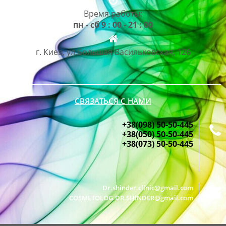
Время работы:
пн - сб 9 : 00 - 21 : 00
г. Киев, ул.Большая Васильковская, 126
СВЯЗАТЬСЯ С НАМИ
+38(098) 50-50-445
+38(050) 50-50-445
+38(073) 50-50-445
Dr.shinder.clinic@gmail.com
COSMETOLOG.DR.SHINDER@gmail.com