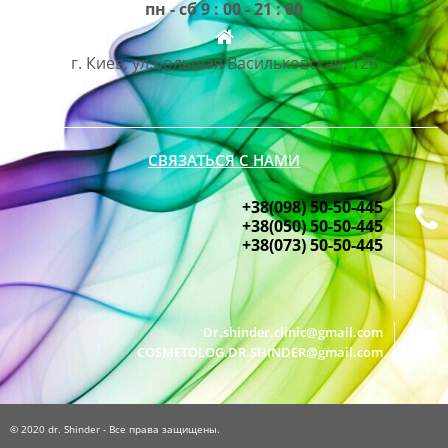
пн - сб 9 : 00 - 21 : 00
г. Киев, ул.Большая Васильковская, 126
СВЯЗАТЬСЯ С НАМИ
+38(098) 50-50-445
+38(050) 50-50-445
+38(073) 50-50-445
Dr.shinder.clinic@gmail.com
COSMETOLOG.DR.SHINDER@gmail.com
© 2020 dr. Shinder - Все права защищены.