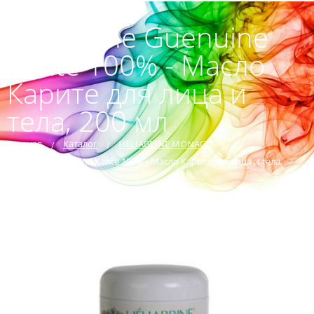
Heliabrine Guenuine
Karite 100% - Масло
Карите для лица и
тела, 200 мл
Главная
Каталог
HELIABRINE MONACO
Heliabrine Guenuine Karite 100% - Масло Карите для лица и тела,
200 мл