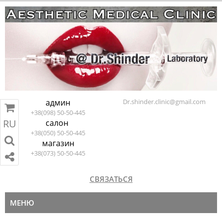
админ
Dr.shinder.clinic@gmail.com
+38(098) 50-50-445
RU
салон
RU
EN
ПЕРЕЙТИ В КОРЗИНУ
+38(050) 50-50-445
магазин
+38(073) 50-50-445
СВЯЗАТЬСЯ
МЕНЮ