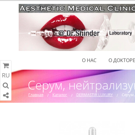
О НАС
О ДОКТОР
RU
RU
EN
ПЕРЕЙТИ В КОРЗИНУ
Серум, нейтрализу
Главная
Каталог
DERMASTIR LUXURY
Серум,