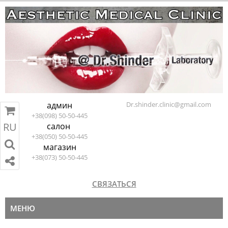
админ
Dr.shinder.clinic@gmail.com
+38(098) 50-50-445
RU
салон
RU
EN
ПЕРЕЙТИ В КОРЗИНУ
+38(050) 50-50-445
магазин
+38(073) 50-50-445
СВЯЗАТЬСЯ
МЕНЮ