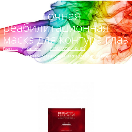
Биоклеточная
реабилитационная
маска для контура глаз
Главная
Каталог
DERMASTIR LUXURY
Биоклеточная реабилитационная маска для контура глаз