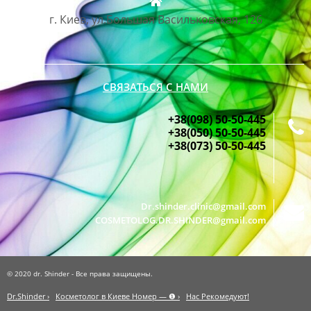
г. Киев, ул.Большая Васильковская, 126
СВЯЗАТЬСЯ С НАМИ
+38(098) 50-50-445
+38(050) 50-50-445
+38(073) 50-50-445
Dr.shinder.clinic@gmail.com
COSMETOLOG.DR.SHINDER@gmail.com
© 2020 dr. Shinder - Все права защищены.
Dr.Shinder ›
Косметолог в Киеве Номер — ❶ ›
Нас Рекомедуют!