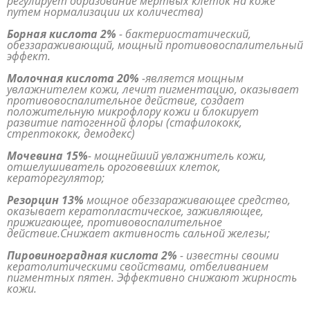
регулирует образование мертвых клеток на коже
путем нормализации их количества)
Борная кислота 2%
- бактериостатический,
обеззараживающий, мощный противовоспалительный
эффект.
Молочная кислота 20%
-является мощным
увлажнителем кожи, лечит пигментацию, оказывает
противовоспалительное действие, создает
положительную микрофлору кожи и блокирует
развитие патогенной флоры (стафилококк,
стрептококк, демодекс)
Мочевина 15%
- мощнейший увлажнитель кожи,
отшелушиватель ороговевших клеток,
кераторегулятор;
Резорцин 13%
мощное обеззараживающее средство,
оказывает кератопластическое, заживляющее,
прижигающее, противовоспалительное
действие.Снижает активность сальной железы;
Пировиноградная кислота 2%
- известны своими
кератолитическими свойствами, отбеливанием
пигментных пятен. Эффективно снижают жирность
кожи.