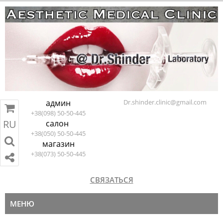
админ
Dr.shinder.clinic@gmail.com
+38(098) 50-50-445
RU
салон
RU
EN
ПЕРЕЙТИ В КОРЗИНУ
+38(050) 50-50-445
магазин
+38(073) 50-50-445
СВЯЗАТЬСЯ
МЕНЮ