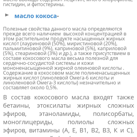
гистидин, и фитостерины.
масло кокоса
-
Полезные свойства данного масла определяются
прежде всего наличием высокой концентрацией в
этом растительном продукте насыщенных жирных
кислот (лауриновой (50%), миристиновой (20%),
пальмитиновой (9%), каприновой (5%), каприловой
(5%), стеариновой (3%) и др.), а также присутствием в
составе кокосового масла весьма полезной для
сердечно-сосудистой системы и кожи
мононенасыщенной жирной олеиновой кислоты .
Содержание в кокосовом масле полиненасыщенных
жирных кислот (линолевой Омега-6 кислоты и
линоленовой Омега-3 кислоты) незначительно и
составляет около 0,5%.
В состав кокосового масла входят также
бетаины, этоксилаты жирных сложных
эфиров, этаноламиды, полисорбаты,
моноглицериды, полиолы сложных
эфиров, витамины (А, Е, B1, B2, B3, К и С),