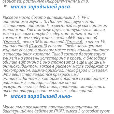
свойства, различные микроэлементы и т.д.
масло зародышей риса
-
Рисовое масло богато витаминами А, Е, РР и
витаминами группы В. Причем большую часть
составляет витамин Е, известный ещё как витамин
молодости. Как и многие другие натуральные масла,
масло рисовых отрубей содержит много жирных
кислот. В нем содержится около 46% олеиновой
(
Омега-9
), около 36% линолевой (
Омега-6
) и около 1%
линоленовой (
Омега-3
) кислот. Среди насыщенных
жирных кислот в рисовом масле есть пальмитиновая
и стеариновая кислоты. Такой состав благотворно
влияет на уровень холестерина в крови, а благодаря
обилию витамина Е оно становится ещё и мощным
антиоксидантом. Также в рисовом масле содержится
токотриенол, гамма-оризонол, токоферол и сквален.
Эти вещества являются прекрасными
антиоксидантами, которые борются со свободными
радикалами, защищая здоровье от их
разрушительного действия, продлевая молодость и
предотвращая развитие многих заболеваний.
масло зародышей льна-
Масло льна оказывает противовоспалительное,
бактерицидное действие.ПНЖК омега 3 способствуют