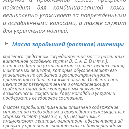
подходит для комбинированной кожи,
великолепно ухаживает за поврежденными
и ослабленными волосами, а также служит
для укрепления ногтей.
Масло зародышей (ростков) пшеницы
является средством сосредоточения массы различных
витаминов (особенно группы B, C, A, Е, D и т.п.),
антиоксидантов (в частности сквален, октакозанол)
и активных веществ, которые обуславливают его
удивительные свойства и распространенность
применения в области косметологии. Особенно оно
ценится за регенеративные и омолаживающие
свойства, благодаря которым мы получаем
возможность сохранить кожу молодой и упругой и
поддержать ее здоровое состояние.
В масле зародышей пшеницы отмечено содержание
множества необходимых и важнейших ненасыщенных
жирных кислот (омега 3, 6, 9), незаменимых
аминокислот, лецитин, аллантоин, обеспечивающий
продукту противовоспалительные и бактерицидные