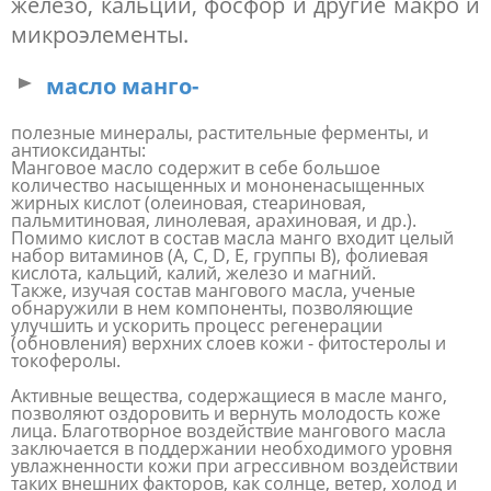
железо, кальций, фосфор и другие макро и
микроэлементы.
масло манго-
полезные минералы, растительные ферменты, и
антиоксиданты:
Манговое масло содержит в себе большое
количество насыщенных и мононенасыщенных
жирных кислот (олеиновая, стеариновая,
пальмитиновая, линолевая, арахиновая, и др.).
Помимо кислот в состав масла манго входит целый
набор витаминов (А, С, D, Е, группы В), фолиевая
кислота, кальций, калий, железо и магний.
Также, изучая состав мангового масла, ученые
обнаружили в нем компоненты, позволяющие
улучшить и ускорить процесс регенерации
(обновления) верхних слоев кожи - фитостеролы и
токоферолы.
Активные вещества, содержащиеся в масле манго,
позволяют оздоровить и вернуть молодость коже
лица. Благотворное воздействие мангового масла
заключается в поддержании необходимого уровня
увлажненности кожи при агрессивном воздействии
таких внешних факторов, как солнце, ветер, холод и