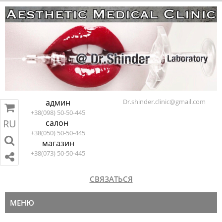
админ
Dr.shinder.clinic@gmail.com
+38(098) 50-50-445
RU
салон
RU
EN
ПЕРЕЙТИ В КОРЗИНУ
+38(050) 50-50-445
магазин
+38(073) 50-50-445
СВЯЗАТЬСЯ
МЕНЮ