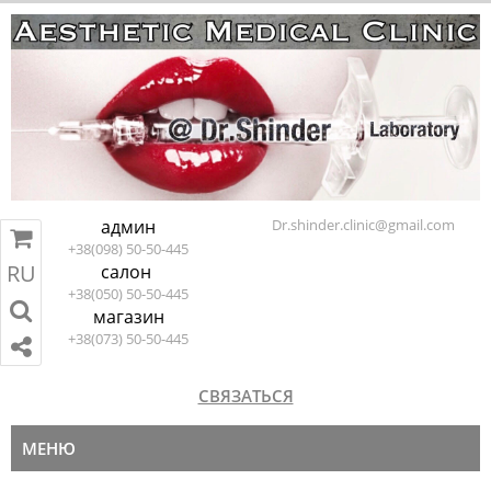
админ
Dr.shinder.clinic@gmail.com
+38(098) 50-50-445
RU
салон
RU
EN
ПЕРЕЙТИ В КОРЗИНУ
+38(050) 50-50-445
магазин
+38(073) 50-50-445
СВЯЗАТЬСЯ
МЕНЮ