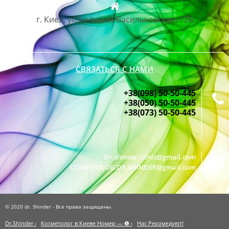
г. Киев, ул.Большая Васильковская, 126
СВЯЗАТЬСЯ С НАМИ
+38(098) 50-50-445
+38(050) 50-50-445
+38(073) 50-50-445
Dr.shinder.clinic@gmail.com
COSMETOLOG.DR.SHINDER@gmail.com
© 2020 dr. Shinder - Все права защищены.
Dr.Shinder ›
Косметолог в Киеве Номер — ❶ ›
Нас Рекомедуют!