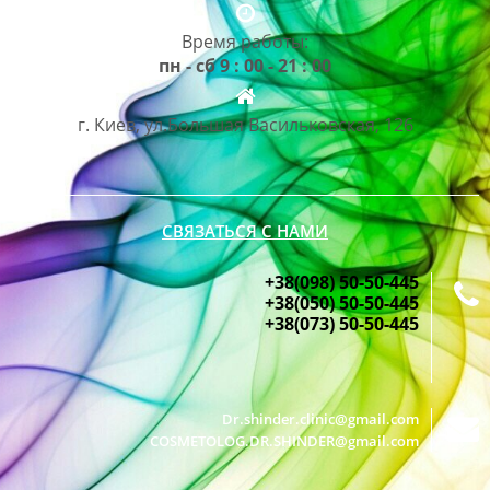
Время работы:
пн - сб 9 : 00 - 21 : 00
г. Киев, ул.Большая Васильковская, 126
СВЯЗАТЬСЯ С НАМИ
+38(098) 50-50-445
+38(050) 50-50-445
+38(073) 50-50-445
Dr.shinder.clinic@gmail.com
COSMETOLOG.DR.SHINDER@gmail.com