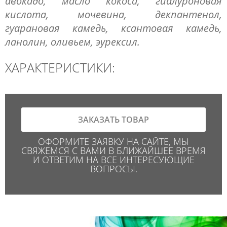
авокадо, масло кокоса, гиалуроновая
кислота, мочевина, декпантенол,
гуарановая камедь, ксантовая камедь,
ланолин, оливьем, эурексил.
ХАРАКТЕРИСТИКИ:
ЗАКАЗАТЬ ТОВАР
ОФОРМИТЕ ЗАЯВКУ НА САЙТЕ, МЫ
СВЯЖЕМСЯ С ВАМИ В БЛИЖАЙШЕЕ ВРЕМЯ
И ОТВЕТИМ НА ВСЕ ИНТЕРЕСУЮЩИЕ
ВОПРОСЫ.