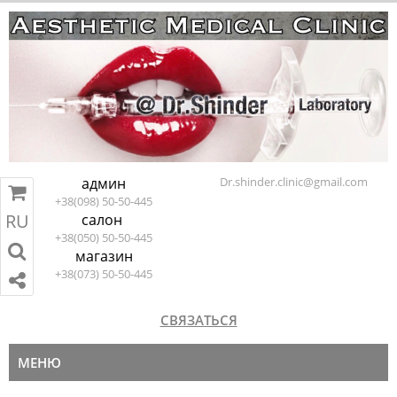
админ
Dr.shinder.clinic@gmail.com
+38(098) 50-50-445
RU
салон
RU
EN
ПЕРЕЙТИ В КОРЗИНУ
+38(050) 50-50-445
магазин
+38(073) 50-50-445
СВЯЗАТЬСЯ
МЕНЮ